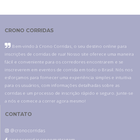
CRONO CORRIDAS
Bem-vindo à Crono Corridas, o seu destino online para
inscrições de corridas de rua! Nosso site oferece uma maneira
fácil e conveniente para os corredores encontrarem e se
inscreverem em eventos de corrida em todo o Brasil. Nós nos
esforçamos para fornecer uma experiência simples e intuitiva
para os usuários, com informações detalhadas sobre as
corridas e um processo de inscrição rápido e seguro. Junte-se
a nós e comece a correr agora mesmo!
CONTATO
@cronocorridas
cronocorridascronometragem